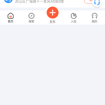
申请
西山区广福路十一家具AB座8楼
项目经理
面议
首页
搜索
入驻
我的
发布
08-09
性别不限
经验不限
华邦林业发展有限公司
申请
西山区广福路十一家具AB座8楼
销售助理
面议
招聘信息
求职简历
08-09
性别不限
经验不限
楚雄中升骏通汽车销售服务有限公司
申请
楚雄开发区程家坝东侧（滇中汽车城）
会计助理
面议
08-09
性别不限
经验不限
昆明春源实业有限公司