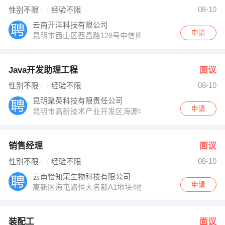
人事部 发布 [装配工 ] 招聘信息
08-10
性别不限
经验不限
辛先生 发布 [会计 ] 招聘信息
【元谋川云制冰厂】 强势入驻
云南开洋科技有限公司
申请
昆明市西山区西昌路128号中信典当二楼
Java开发助理工程
面议
08-10
性别不限
经验不限
昆明聚英科技有限责任公司
申请
昆明市高新技术产业开发区海源中路戛纳小镇C幢C-42
销售经理
面议
08-10
性别不限
经验不限
云南怡知荣生物科技有限公司
申请
高新区海屯路恒大名都A1地块4幢3309室
装配工
面议