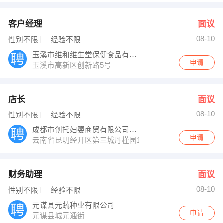
客户经理
面议
08-10
性别不限
经验不限
玉溪市维和维生堂保健食品有限公司
申请
玉溪市高新区创新路5号
店长
面议
08-10
性别不限
经验不限
成都市创托妇婴商贸有限公司昆明分公司
申请
云南省昆明经开区第三城丹槿园18幢A单元5层5C室
财务助理
面议
08-10
性别不限
经验不限
元谋县元蔬种业有限公司
申请
元谋县城元通街