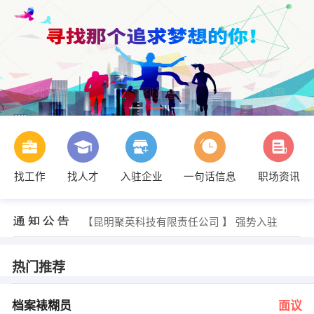
找工作
找人才
入驻企业
一句话信息
职场资讯
辛先生 发布 [会计 ] 招聘信息
【元谋川云制冰厂】 强势入驻
【昆明聚英科技有限责任公司 】 强势入驻
【麻栗坡金玮矿产有限公司 】 强势入驻
【玉溪市维和维生堂保健食品有限公司 】 强势入驻
【昆明恒新雅工贸有限公司 】 强势入驻
热门推荐
人事部 发布 [档案裱糊员 ] 招聘信息
陈先生 发布 [Java开发助理工程 ] 招聘信息
人事部 发布 [销售经理 ] 招聘信息
档案裱糊员
面议