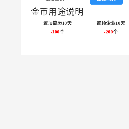
金币用途说明
置顶简历10天
置顶企业10天
-100
个
-200
个