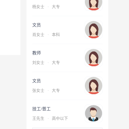
杨女士
·
大专
文员
肖女士
·
本科
教师
刘女士
·
大专
文员
张女士
·
大专
技工/普工
王先生
·
高中以下