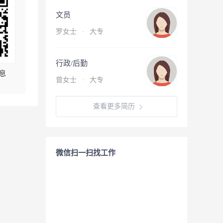
文员
罗女士
·
大专
行政/后勤
息
曾女士
·
大专
查看更多简历
微信扫一扫找工作